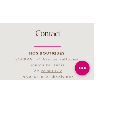
Contact
NOS BOUTIQUES
SOUKRA : 71 Avenue Fattouma
Bourguiba, Tunis
Tél:
28 801 062
ENNASR: Rue Chedly Ben
Abdallah, Tunis
Tél:
28 801 063
MAIL
saveurmagenta@yahoo.fr
HORAIRES D'OUVERTURE
09h00 - 21h00