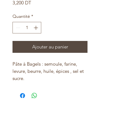
Prix
3,200 DT
Quantité
*
Ajouter au panier
Pâte à Bagels : semoule, farine,
levure, beurre, huile, épices , sel et
sucre.
garniture: mayonnaise maison,
ketchup, saumon fumé , salade
verte et comcombre.