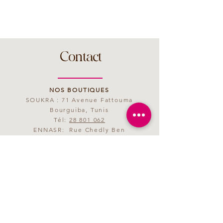
Contact
NOS BOUTIQUES
SOUKRA : 71 Avenue Fattouma
Bourguiba, Tunis
Tél:
28 801 062
ENNASR: Rue Chedly Ben
Abdallah, Tunis
Tél:
28 801 063
MAIL
saveurmagenta@yahoo.fr
HORAIRES D'OUVERTURE
09h00 - 21h00