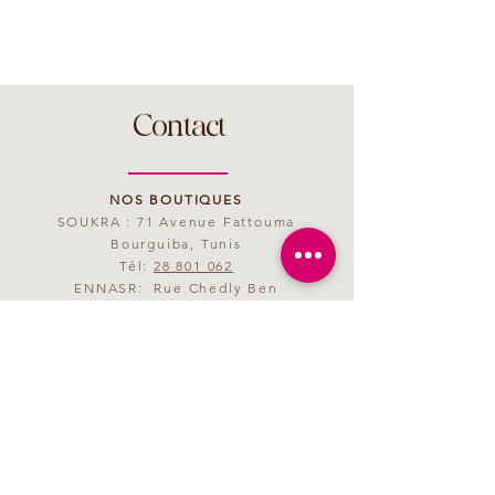
Contact
NOS BOUTIQUES
SOUKRA : 71 Avenue Fattouma
Bourguiba, Tunis
Tél:
28 801 062
ENNASR: Rue Chedly Ben
Abdallah, Tunis
Tél:
28 801 063
MAIL
saveurmagenta@yahoo.fr
HORAIRES D'OUVERTURE
09h00 - 21h00