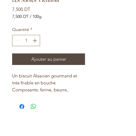
Les Sablés Viennois
Prix
7,500 DT
7,500 DT
/
100g
7,500 DT
pour
Quantité
*
100
Grammes
Ajouter au panier
Un biscuit Alsacien gourmand et
très friable en bouche
Composants: farine, beurre,
amande blanche, sucre, oeuf, sel ,
lait