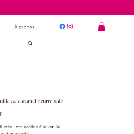
À propos
euille au caramel beurre salé
Prix
T
illetée , mousseline à la vanille,
 au beurre salé