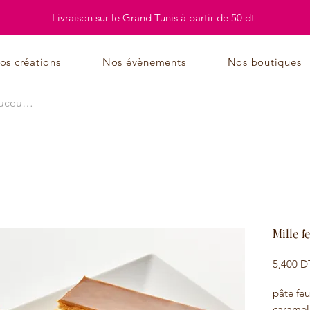
Livraison sur le Grand Tunis à partir de 50 dt
os créations
Nos évènements
Nos boutiques
Mille f
5,400 D
pâte feu
caramel