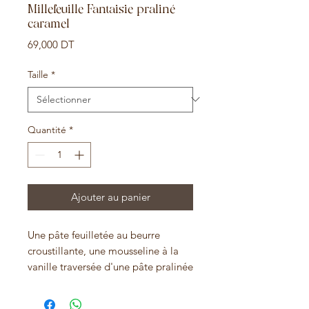
Millefeuille Fantaisie praliné
caramel
Prix
69,000 DT
Taille
*
Quantité
*
Ajouter au panier
Une pâte feuilletée au beurre
croustillante, une mousseline à la
vanille traversée d'une pâte pralinée
noisettes maison et d' un coulant de
caramel au beurre salé.