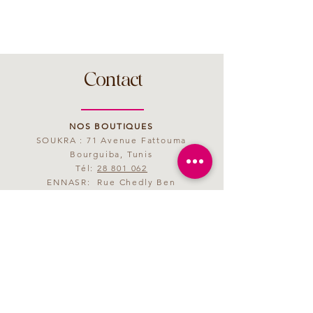
Contact
NOS BOUTIQUES
SOUKRA : 71 Avenue Fattouma
Bourguiba, Tunis
Tél:
28 801 062
ENNASR: Rue Chedly Ben
Abdallah, Tunis
Tél:
28 801 063
MAIL
saveurmagenta@yahoo.fr
HORAIRES D'OUVERTURE
09h00 - 21h00