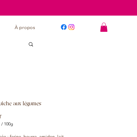
À propos
uiche aux légumes
Prix
T
/
100g
sée : farine, beurre, amidon, lait,