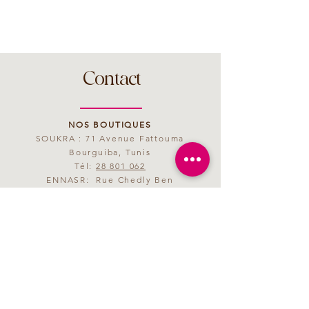
Contact
NOS BOUTIQUES
SOUKRA : 71 Avenue Fattouma
Bourguiba, Tunis
Tél:
28 801 062
ENNASR: Rue Chedly Ben
Abdallah, Tunis
Tél:
28 801 063
MAIL
saveurmagenta@yahoo.fr
HORAIRES D'OUVERTURE
09h00 - 21h00