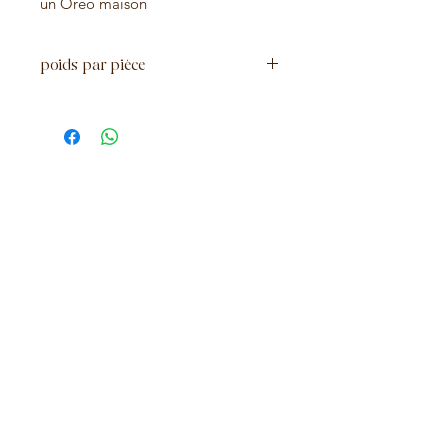
un Oréo maison
poids par pièce
environ 100 g