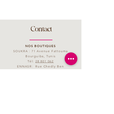
Contact
NOS BOUTIQUES
SOUKRA : 71 Avenue Fattouma
Bourguiba, Tunis
Tél:
28 801 062
ENNASR: Rue Chedly Ben
Abdallah, Tunis
Tél:
28 801 063
MAIL
saveurmagenta@yahoo.fr
HORAIRES D'OUVERTURE
09h00 - 21h00