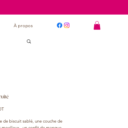
À propos
ruité
Prix
DT
e de biscuit sablé, une couche de
r moelleux , un confit de mangue