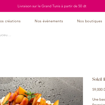
Livraison sur le Grand Tunis à partir de 50 dt
os créations
Nos évènements
Nos boutiques
Soleil f
59,000 
Une bas
financie