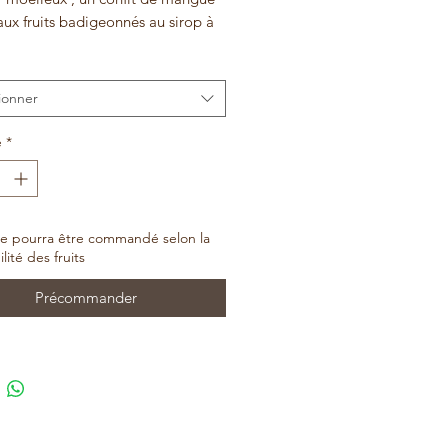
ux fruits badigeonnés au sirop à
eine, avec une bonne ganache
au chocolat blanc. recommandé
 envie de légèreté fruitée.
ionner
é
*
cle pourra être commandé selon la
lité des fruits
Précommander