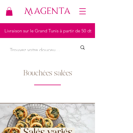
Livraison sur le Grand Tunis à partir de 50 dt
Bouchées salées
Salés variés