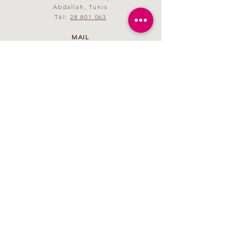
Abdallah, Tunis
Tél:
28 801 063
MAIL
saveurmagenta@yahoo.fr
HORAIRES D'OUVERTURE
09h00 - 21h00