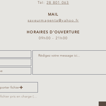
Tél:
28 801 063
MAIL
saveurmagenta@yahoo.fr
HORAIRES D'OUVERTURE
09h00 - 21h00
porter fichier
Importez un fichier pris en charge (max. 15 Mo)