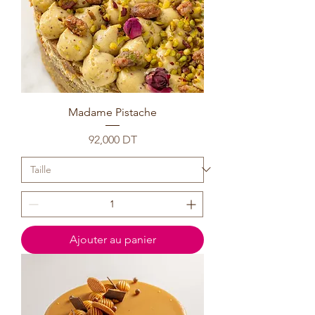
Madame Pistache
Prix
92,000 DT
Ajouter au panier