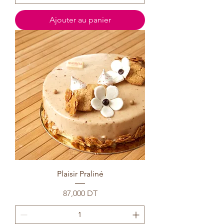
Ajouter au panier
Plaisir Praliné
Prix
87,000 DT