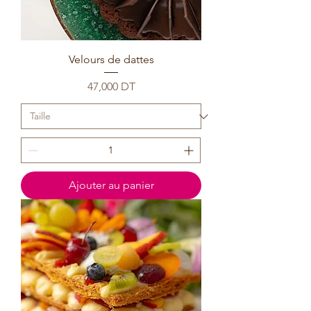
Velours de dattes
Prix
47,000 DT
Ajouter au panier