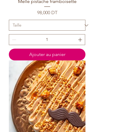
Melle pistache framboisette
Prix
98,000 DT
Ajouter au panier