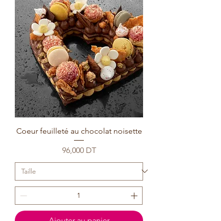
Coeur feuilleté au chocolat noisette
Prix
96,000 DT
Ajouter au panier