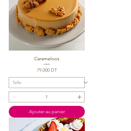
Carameloos
Prix
79,000 DT
Ajouter au panier