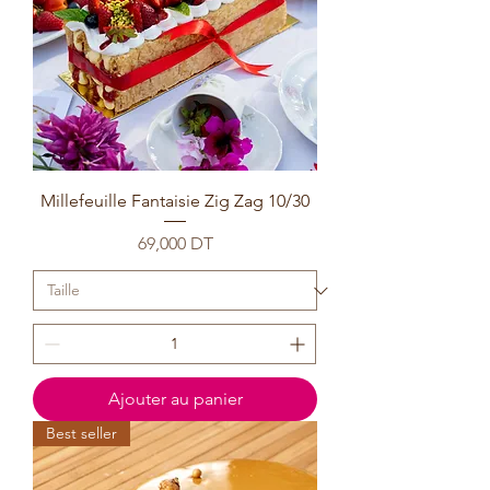
Millefeuille Fantaisie Zig Zag 10/30
Prix
69,000 DT
Ajouter au panier
Best seller