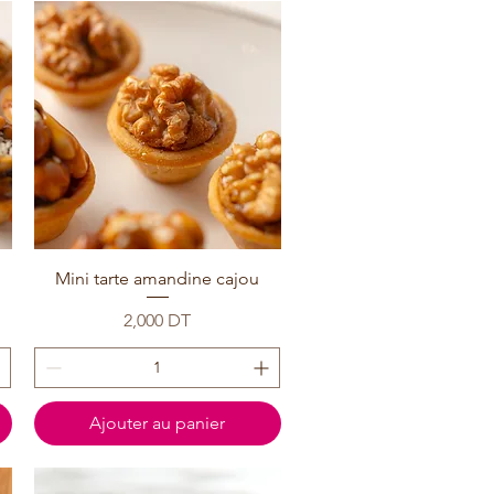
Mini tarte amandine cajou
Prix
2,000 DT
Ajouter au panier