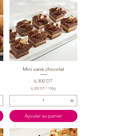
Mini carré chocolat
Prix
6,300 DT
6,300 DT
/
100g
6
,
3
0
0
Ajouter au panier
D
T
p