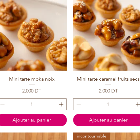
Mini tarte moka noix
Mini tarte caramel fruits secs
Prix
Prix
2,000 DT
2,000 DT
Ajouter au panier
Ajouter au panier
incontournable