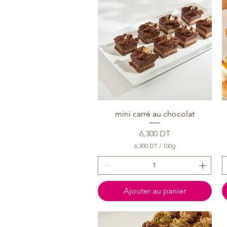
mini carré au chocolat
Prix
6,300 DT
6,300 DT
/
100g
6
,
3
0
0
Ajouter au panier
D
T
p
a