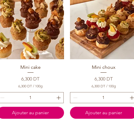
Mini cake
Mini choux
Prix
Prix
6,300 DT
6,300 DT
6,300 DT
/
100g
6,300 DT
/
100g
6
6
,
,
3
3
0
0
0
0
Ajouter au panier
Ajouter au panier
D
D
T
T
p
p
a
a