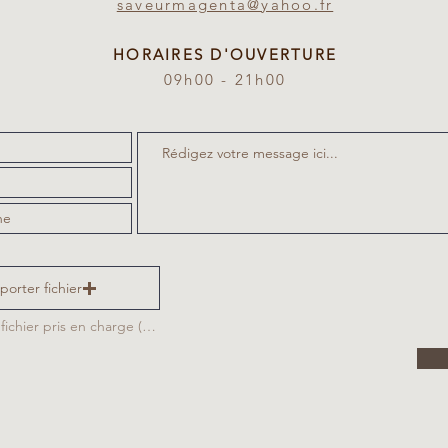
saveurmagenta@yahoo.fr
HORAIRES D'OUVERTURE
09h00 - 21h00
porter fichier
Importez un fichier pris en charge (max. 15 Mo)