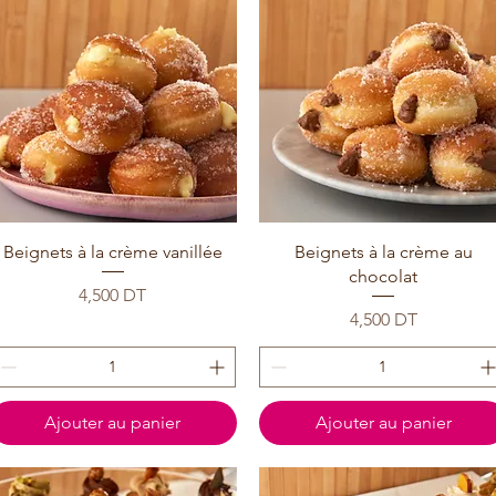
Beignets à la crème vanillée
Beignets à la crème au
chocolat
Prix
4,500 DT
Prix
4,500 DT
Ajouter au panier
Ajouter au panier