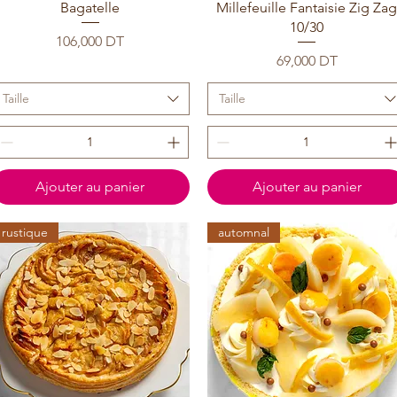
Bagatelle
Millefeuille Fantaisie Zig Za
10/30
Prix
106,000 DT
Prix
69,000 DT
Taille
Taille
Ajouter au panier
Ajouter au panier
rustique
automnal