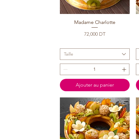
Madame Charlotte
Prix
72,000 DT
Taille
Ajouter au panier