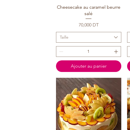
Cheesecake au caramel beurre
salé
Prix
70,000 DT
Taille
Ajouter au panier