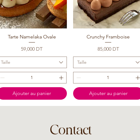
Tarte Namelaka Ovale
Crunchy Framboise
Prix
Prix
59,000 DT
85,000 DT
Taille
Taille
Ajouter au panier
Ajouter au panier
Contact