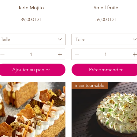
Tarte Mojito
Soleil fruité
Prix
Prix
39,000 DT
59,000 DT
Taille
Taille
Ajouter au panier
Précommander
incontournable