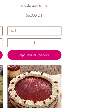
Roulé aux fruits
Prix
56,000 DT
Taille
Ajouter au panier