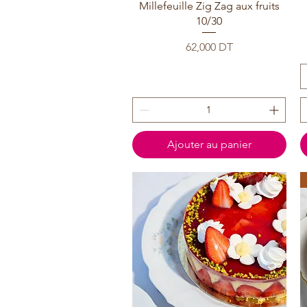
Millefeuille Zig Zag aux fruits
10/30
Prix
62,000 DT
Ajouter au panier