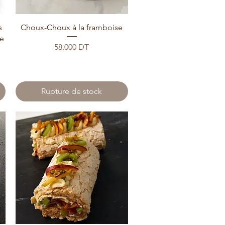
s
Choux-Choux à la framboise
ie
Prix
58,000 DT
Rupture de stock