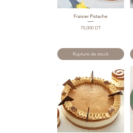
Fraisier Pistache
Prix
70,000 DT
Rupture de stock