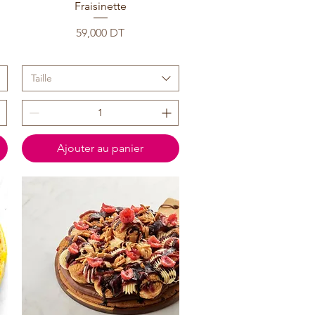
g
Fraisinette
Prix
59,000 DT
Taille
Ajouter au panier