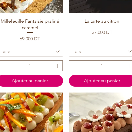
Millefeuille Fantaisie praliné
La tarte au citron
caramel
Prix
37,000 DT
Prix
69,000 DT
Taille
Taille
Ajouter au panier
Ajouter au panier