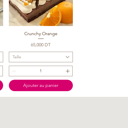
Crunchy Orange
Prix
65,000 DT
Taille
Ajouter au panier