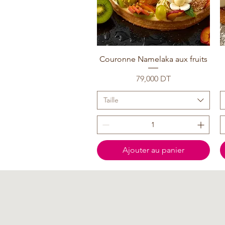
Couronne Namelaka aux fruits
Prix
79,000 DT
Taille
Ajouter au panier