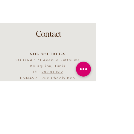
Contact
NOS BOUTIQUES
SOUKRA : 71 Avenue Fattouma
Bourguiba, Tunis
Tél:
28 801 062
ENNASR: Rue Chedly Ben
Abdallah, Tunis
Tél:
28 801 063
MAIL
saveurmagenta@yahoo.fr
HORAIRES D'OUVERTURE
09h00 - 21h00