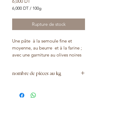
Prix
6,000 DT
6,000 DT
/
100g
6,000 DT
pour
Rupture de stock
100
Grammes
Une pâte à la semoule fine et
moyenne, au beurre et à la farine ;
avec une garniture au olives noires
et au fromage , frites à l'huile.
nombre de pièces au kg
55 pièces