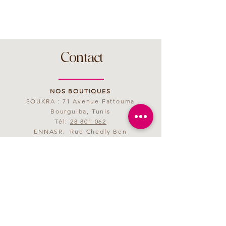
Contact
NOS BOUTIQUES
SOUKRA : 71 Avenue Fattouma
Bourguiba, Tunis
Tél:
28 801 062
ENNASR: Rue Chedly Ben
Abdallah, Tunis
Tél:
28 801 063
MAIL
saveurmagenta@yahoo.fr
HORAIRES D'OUVERTURE
09h00 - 21h00