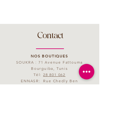
Contact
NOS BOUTIQUES
SOUKRA : 71 Avenue Fattouma
Bourguiba, Tunis
Tél:
28 801 062
ENNASR: Rue Chedly Ben
Abdallah, Tunis
Tél:
28 801 063
MAIL
saveurmagenta@yahoo.fr
HORAIRES D'OUVERTURE
09h00 - 21h00