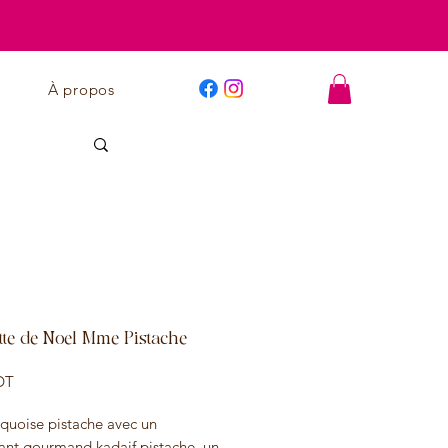
À propos
tte de Noel Mme Pistache
Prix
DT
quoise pistache avec un
lant gourmand kadaif pistache, un