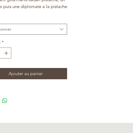
x puis une diplomate a la pistache
ionner
é
*
Ajouter au panier