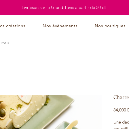
Livraison sur le Grand Tunis à partir de 50 dt
os créations
Nos évènements
Nos boutiques
Charre
84,000 
Une dac
croustil