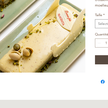
moelleu
Taille
*
Sélect
Quantit