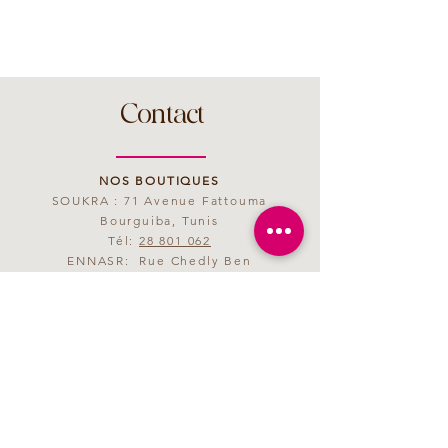
Contact
NOS BOUTIQUES
SOUKRA : 71 Avenue Fattouma
Bourguiba, Tunis
Tél:
28 801 062
ENNASR: Rue Chedly Ben
Abdallah, Tunis
Tél:
28 801 063
MAIL
saveurmagenta@yahoo.fr
HORAIRES D'OUVERTURE
09h00 - 21h00