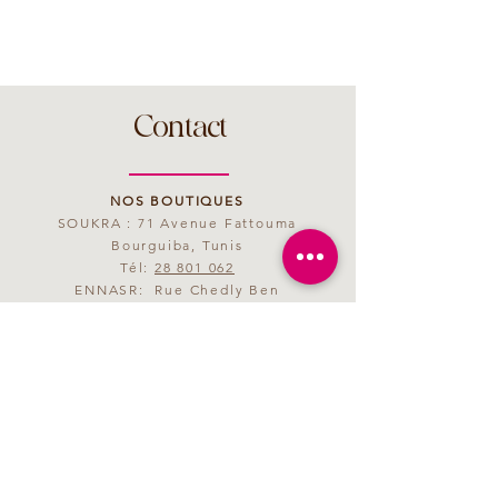
Contact
NOS BOUTIQUES
SOUKRA : 71 Avenue Fattouma
Bourguiba, Tunis
Tél:
28 801 062
ENNASR: Rue Chedly Ben
Abdallah, Tunis
Tél:
28 801 063
MAIL
saveurmagenta@yahoo.fr
HORAIRES D'OUVERTURE
09h00 - 21h00