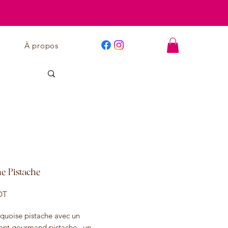
À propos
 Pistache
Prix
DT
quoise pistache avec un
llant gourmand pistache, un