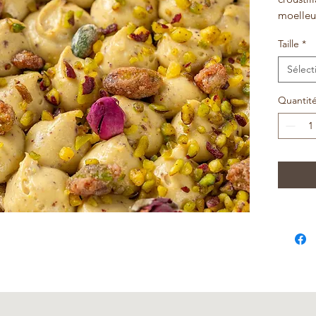
moelleu
pistache
Taille
*
Sélect
Quantit