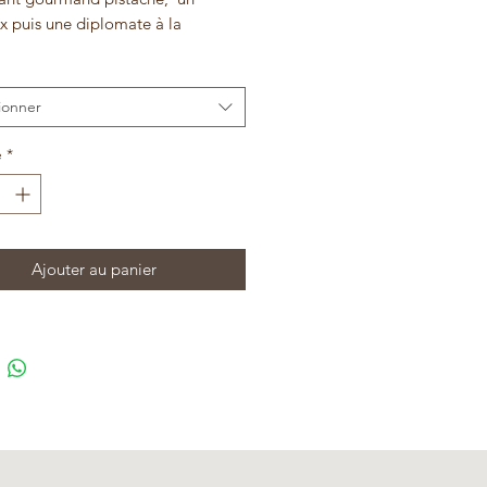
x puis une diplomate à la
.
ionner
é
*
Ajouter au panier