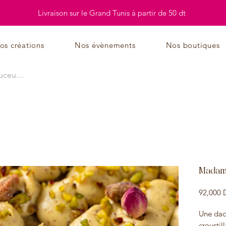
Livraison sur le Grand Tunis à partir de 50 dt
os créations
Nos évènements
Nos boutiques
Madame
92,000 
Une dac
crousti