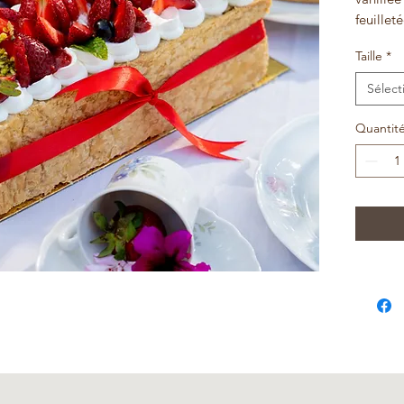
feuilleté
Taille
*
Sélect
Quantit