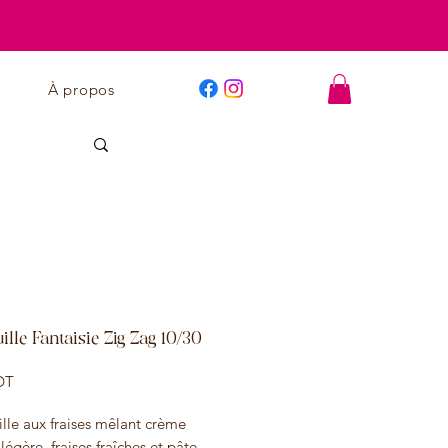
À propos
uille Fantaisie Zig Zag 10/30
Prix
DT
ille aux fraises mêlant crème
 légère, fraises fraîches et pâte