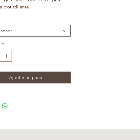
e croustillante.
ionner
é
*
Ajouter au panier