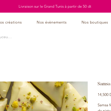
Livraison sur le Grand Tunis à partir de 50 dt
os créations
Nos évènements
Nos boutiques
Samsa 
14,500 
Samsa f
de pista