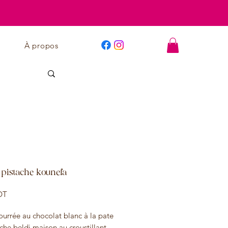
À propos
pistache kounefa
Prix
DT
ourrée au chocolat blanc à la pate
che beldi maison au croustillant