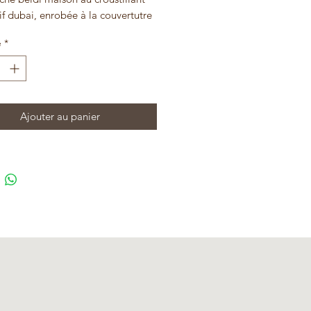
f dubai, enrobée à la couvertutre
olat blanc puis décorée à aux
é
*
es concassées
Ajouter au panier