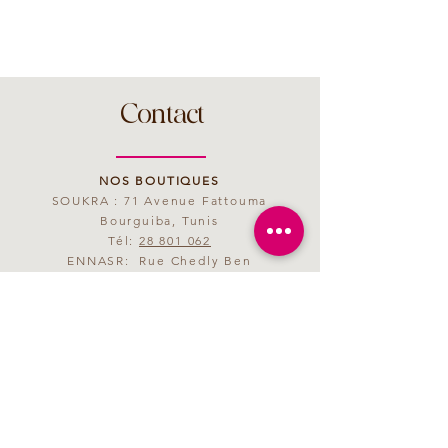
Contact
NOS BOUTIQUES
SOUKRA : 71 Avenue Fattouma
Bourguiba, Tunis
Tél:
28 801 062
ENNASR: Rue Chedly Ben
Abdallah, Tunis
Tél:
28 801 063
MAIL
saveurmagenta@yahoo.fr
HORAIRES D'OUVERTURE
09h00 - 21h00