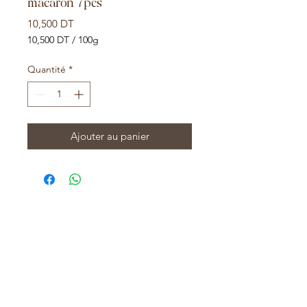
macaron 7pcs
Prix
10,500 DT
10,500 DT
/
100g
10,500 DT
pour
Quantité
*
100
Grammes
Ajouter au panier