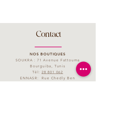
Contact
NOS BOUTIQUES
SOUKRA : 71 Avenue Fattouma
Bourguiba, Tunis
Tél:
28 801 062
ENNASR: Rue Chedly Ben
Abdallah, Tunis
Tél:
28 801 063
MAIL
saveurmagenta@yahoo.fr
HORAIRES D'OUVERTURE
09h00 - 21h00